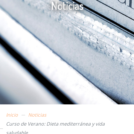
N
o
t
i
c
i
a
s
Inicio
Noticias
Curso de Verano: Dieta mediterránea y vida
saludable