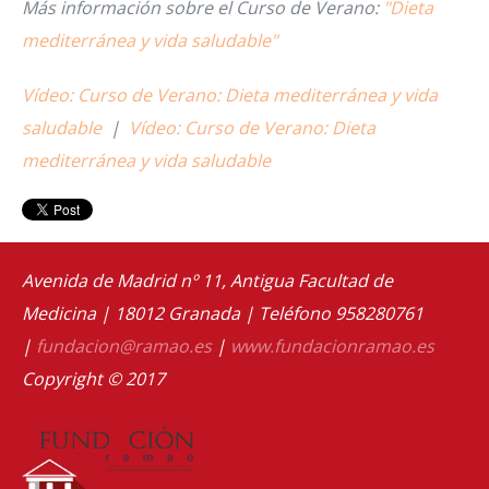
Más información sobre el Curso de Verano:
"Dieta
mediterránea y vida saludable"
Vídeo: Curso de Verano: Dieta mediterránea y vida
saludable
|
Vídeo: Curso de Verano: Dieta
mediterránea y vida saludable
Avenida de Madrid nº 11, Antigua Facultad de
Medicina | 18012 Granada | Teléfono 958280761
|
fundacion@ramao.es
|
www.fundacionramao.es
Copyright © 2017