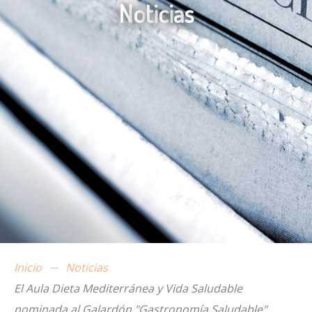
N
o
t
i
c
i
a
s
Inicio
Noticias
El Aula Dieta Mediterránea y Vida Saludable
nominada al Galardón "Gastronomía Saludable"