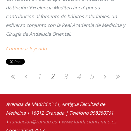
distinción ‘Excelencia Mediterránea’ por su
contribución al fomento de hábitos saludables, un
esfuerzo conjunto con la Real Academia de Medicina y
Cirugía de Andalucía Oriental.
Continuar leyendo
1
2
3
4
5
Avenida de Madrid nº 11, Antigua Facultad de
Medicina | 18012 Granada | Teléfono 958280761
|
fundacion@ramao.es
|
www.fundacionramao.es
Copyright © 2017