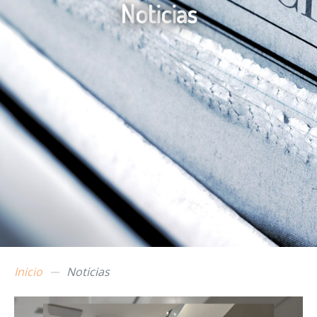
N
o
t
i
c
i
a
s
Inicio
Noticias